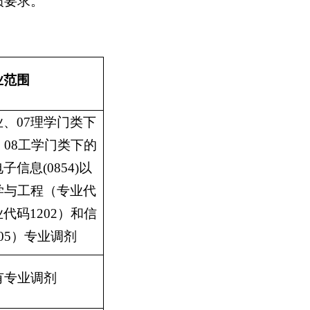
绩要求。
业范围
业、
07
理学门类下
、
08
工学门类下的
电子信息
(0854)
以
学与工程（专业代
业代码
1202
）和信
05
）专业调剂
有专业调剂