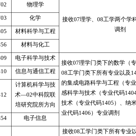
702
物理学
703
化学
接收
07
理学、
08
工学两个学
调剂
805
材料科学与工程
856
材料与化工
809
电子科学与技术
接收
07
理学门类下的数学（
810
信息与通信工程
08
工学门类下所有专业以及
1
的集成电路科学与工程（专
计算机科学与技
感科学与技术（专业代码
140
812
术—
02
中科院联
技术（专业代码
1405
）、纳
培研究院所方向
业代码
1406
）专业调剂
854
电子信息
接收
08
工学门类下所有专业