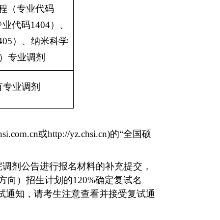
程（专业代码
专业代码
1404
）、
405
）、纳米科学
）专业调剂
有专业调剂
chsi.com.cn
或
http://yz.chsi.cn)
的“全国硕
学院调剂公告进行报名材料的补充提交，
方向）招生计划的
120%
确定复试名
试通知，请考生注意查看并接受复试通