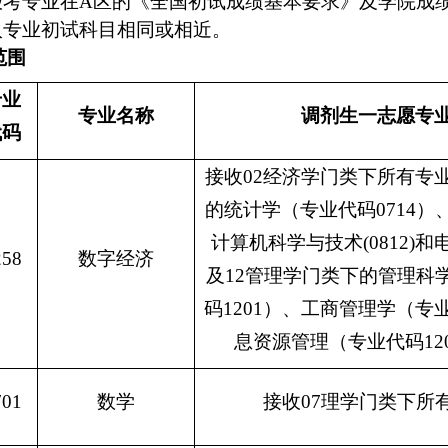
报考专业在
A
区的《全国初试成绩基本要求》及学院成
入专业初试科目相同或相近。
范围
专业
专业名称
调剂生一志愿专
代码
接收
02
经济学门类下所有专
的统计学（专业代码
0714
）
计算机科学与技术
(0812)
和
258
数字经济
及
12
管理学门类下的管理科
码
1201
）、工商管理学（专
息资源管理（专业代码
12
701
数学
接收
07
理学门类下所