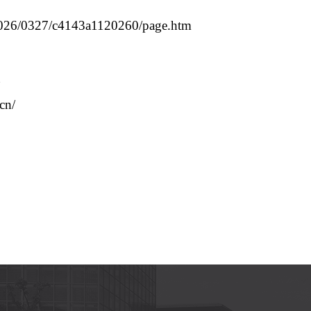
n/2026/0327/c4143a1120260/page.htm
n
cn/