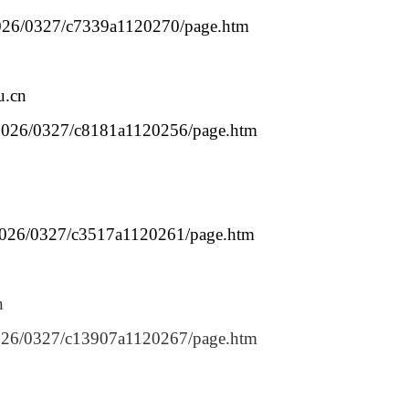
n/2026/0327/c7339a1120270/page.htm
u.cn
n/2026/0327/c8181a1120256/page.htm
n/2026/0327/c3517a1120261/page.htm
n
/2026/0327/c13907a1120267/page.htm