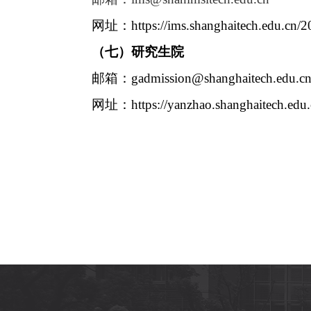
网址：
https://ims.shanghaitech.edu.c
（七）研究生院
邮箱：
gadmission@shanghaitech.edu.c
网址：
https://yanzhao.shanghaitech.edu.